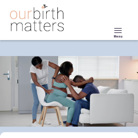
Skip
to
main
content
Menu
Tog